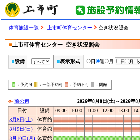
体育施設一覧
上市町体育センター
空き状況照会
■
上市町体育センター 空き状況照会
■
設備
■
表示形式
日
週
月
日
月
：予約可
：一部予約可
：予約不可
：閉館
2026年8月8日(土)～2026年8
前の週
日付
設備
09:00
10:00
11:00
12:00
13:00
14
8月8日(土)
体育館
8月9日(日)
体育館
8月10日(月)
体育館